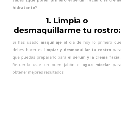
sabes
¿qué poner primero el sérum facial o la crema
hidratante?
1. Limpia o
desmaquillarme tu rostro:
Si has usado
maquillaje
el día de hoy lo primero que
debes hacer es
limpiar y desmaquillar tu rostro
para
que puedas prepararlo para
el sérum y la crema facial
.
Recuerda usar un buen jabón o
agua micelar
para
obtener mejores resultados.