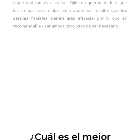
superficial como las cremas. Ojito: no queremos decir que
las cremas sean malas, solo queremos resaltar que
los
sérums faciales tienen mas eficacia
, por lo que es
recomendable usar ambos productos de ser necesario.
¿Cuál es el mejor