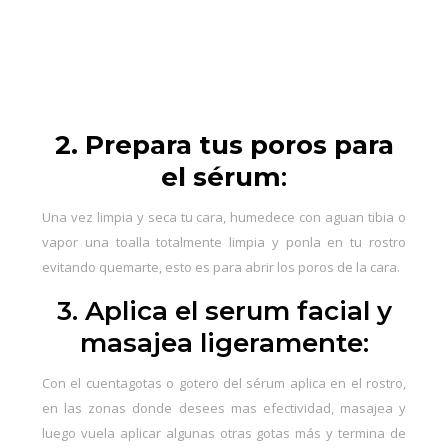
2. Prepara tus poros para
el sérum
:
Una vez limpia y seca tu cara, humedece con aguan tibia o
vapor una toalla totalmente limpia y ponla en tu rostro
evitando quemarte, esto es para abrir los poros de la cara.
3. Aplica el serum facial y
masajea ligeramente:
Con el cuentagotas o gotero del sérum aplica en el rostro,
en las zonas donde desees mas efectividad, masajea y
luego vuela aplicar algunas otras gotas más y termina de