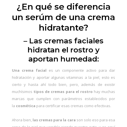
¿En qué se diferencia
un serúm de una crema
hidratante?
– Las cremas faciales
hidratan el rostro y
aportan humedad:
Una crema facial
es un componente activo para dar
hidratación y aportar algunas vitaminas a la piel, esto es
cierto y hasta ahí todo bien, pero, además de existir
muchísimos
tipos de cremas para el rostro
hay muchas
marcas que cumplen con parámetros establecidos por
la
cosmética
para certificar esas cremas como efectivas.
Ahora bien,
las cremas para la cara
son solo eso para esa