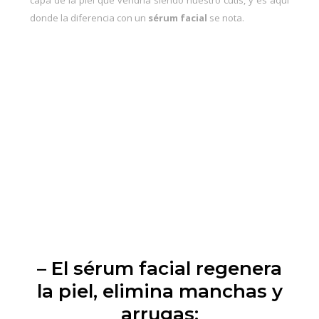
capa de la piel que vendría siendo nuestro cutis, y es aquí
donde la diferencia con un
sérum facial
se nota.
– El sérum facial regenera
la piel, elimina manchas y
arrugas: