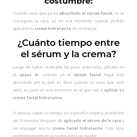
costumbre:
Cuando veas que ya ha
absorbido el serum facial
, no te
enjuagues la cara, es en ese momento cuando podrás
aplicarte tu
crema hidratante
de confianza.
¿Cuánto tiempo entre
el sérum y la crema?
Luego de haber realizado los paso anteriores, ubícate en
el
«paso 3»
, cuando ya el
sérum facial
haya sido
absorbido por tu piel, es decir cuando ya veas que está
seco, es justo en ese momento en el que vas a
aplicar tu
crema facial hidratante.
Si deseas saber un tiempo en específico espera al rededor
de 15 minutos después de
aplicado el sérum de la cara
y
sin enjuagar usa tu
crema facial hidratante
. Todo esto
preferiblemente en la noche antes de dormir.