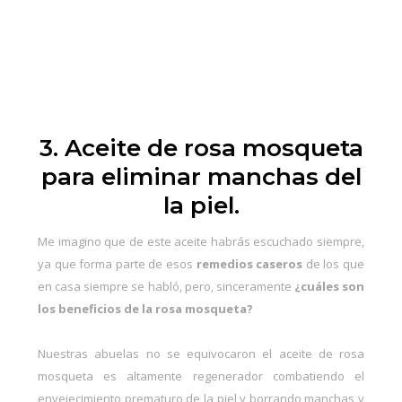
3. Aceite de rosa mosqueta
para eliminar manchas del
la piel.
Me imagino que de este aceite habrás escuchado siempre,
ya que forma parte de esos
remedios caseros
de los que
en casa siempre se habló, pero, sinceramente
¿cuáles son
los beneficios de la rosa mosqueta?
Nuestras abuelas no se equivocaron el aceite de rosa
mosqueta es altamente regenerador combatiendo el
envejecimiento prematuro de la piel y borrando manchas y