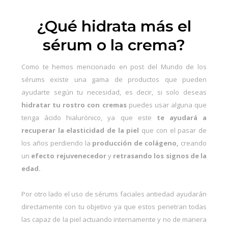
¿Qué hidrata más el
sérum o la crema?
Como te hemos mencionado en post del
Mundo de los
sérums
existe una gama de productos que pueden
ayudarte según tu necesidad, es decir, si solo deseas
hidratar tu rostro con cremas
puedes usar alguna que
tenga
ácido hialurónico
, ya que este
te ayudará a
recuperar la elasticidad de la piel
que con el pasar de
los años perdiendo la
producción de colágeno,
creando
un
efecto rejuvenecedor
y
retrasando los signos de la
edad.
Por otro lado el uso de
sérums faciale
s antiedad
ayudarán
directamente con tu objetivo ya que estos penetran todas
las capaz de la piel actuando internamente y no de manera