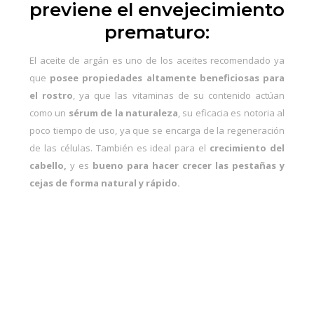
previene el envejecimiento
prematuro:
El aceite de argán es uno de los aceites recomendado ya
que
posee propiedades altamente beneficiosas para
el rostro
, ya que las vitaminas de su contenido actúan
como un
sérum de la naturaleza
, su eficacia es notoria al
poco tiempo de uso, ya que se encarga de la regeneración
de las células. También es ideal para el
crecimiento del
cabello,
y es
bueno para hacer crecer las pestañas y
cejas de forma natural y rápido.