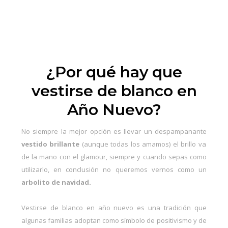
¿Por qué hay que
vestirse de blanco en
Año Nuevo?
No siempre la mejor opción es llevar un despampanante
vestido brillante
(aunque todas los amamos) el brillo va
de la mano con el glamour, siempre y cuando sepas como
utilizarlo, en conclusión no queremos vernos como un
arbolito de navidad.
Vestirse de blanco en año nuevo es una tradición que
algunas familias adoptan como
símbolo de positivismo
y de