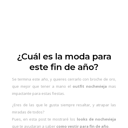
¿Cuál es la moda para
este fin de año?
Se termina este año, y quieres cerrarlo con broche de oro,
que mejor que tener a mano el
outfit nochevieja
mas
impactante para estas fiestas.
¿Eres de las que le gusta siempre resaltar, y atrapar las
miradas de todos?
Pues, en esta post te mostraré los
looks de nochevieja
que te ayudaran a saber
como vestir para fin de año
.