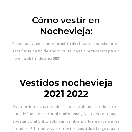
Cómo vestir en
Nochevieja:
Estas buscando aun el
outfit ideal
para impresionar en
esta fiesta de fin de año mira las ideas que tenemos para ti
de
el look
fin de año
202
1
Vestidos nochevieja
2021 202
2
Glam, brillo, mucho dorado o mucho plateado, son los tonos
que definen este
fin de año 2021,
la tendencia sigue
apostando al brillo, solo van cambiando los estilos de las
prendas. Echa un vistazo a estos
vestidos largos para