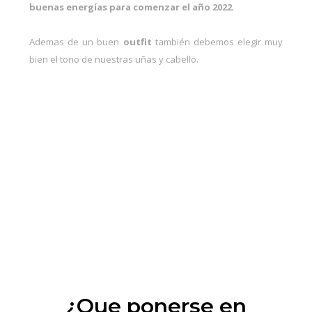
buenas energías para comenzar el año 2022
.
Ademas de un buen
outfit
también debemos elegir muy
bien el
tono de nuestras uñas
y cabello.
¿Que ponerse en