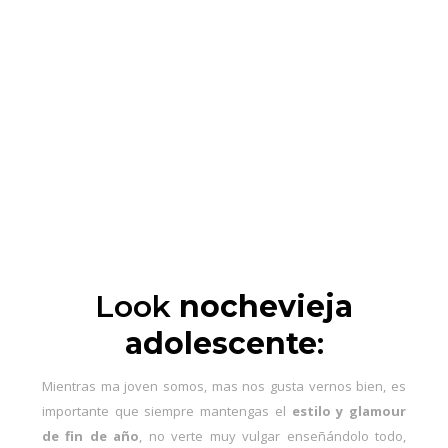
Look
nochevieja
adolescente
:
Mientras ma joven somos, mas nos gusta vernos bien, es
importante que siempre mantengas el
estilo y glamour
de fin de año
, no verte muy vulgar enseñándolo todo,