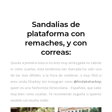
Sandalias de
plataforma con
remaches, y con
correas:
Quizás a primera vista si no eres muy arriesgada no sabrás
ni como usarlas, esta tendencia tan marcada ha sido una
de las mas difíciles a la hora de combinar, o muy fÁcil si
eres Linda Sharkey (en Instagram como
@lindaksharkey
)
quien es una fashonista Venezolana – Española, que sabe
muy bien como usarlas. Te recomiendo seguirla si quieres
vestirte con mucho estilo.