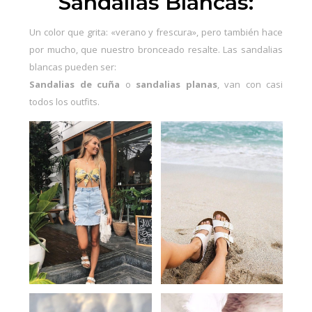
Sandalias Blancas:
Un color que grita: «verano y frescura», pero también hace
por mucho, que nuestro bronceado resalte. Las sandalias
blancas pueden ser:
Sandalias de cuña
o
sandalias planas
, van con casi
todos los outfits.