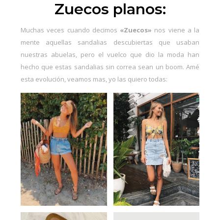
Zuecos planos:
Muchas veces cuando decimos
«Zuecos»
nos viene a la
mente aquellas sandalias descubiertas que usaban
nuestras abuelas, pero el vuelco que dio la moda han
hecho que estas sandalias sin correa sean un boom. Amé
esta evolución, veamos mas, yo las quiero todas: