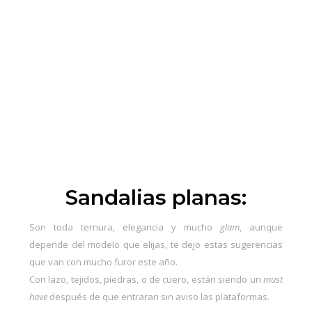
Sandalias planas:
Son toda ternura, elegancia y mucho
glam
, aunque
depende del modelo que elijas, te dejo estas sugerencias
que van con mucho furor este año.
Con lazo, tejidos, piedras, o de cuero, están siendo un
must
have
después de que entraran sin aviso las plataformas.