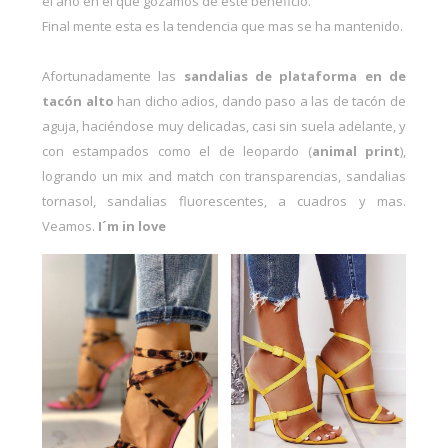
el año en el que gozamos de este beneficio.
Final mente esta es la tendencia que mas se ha mantenido.
Afortunadamente las
sandalias de plataforma en de
tacón alto
han dicho adios, dando paso a las de tacón de
aguja, haciéndose muy delicadas, casi sin suela adelante, y
con estampados como el de leopardo (
animal print
),
logrando un mix and match con transparencias, sandalias
tornasol, sandalias fluorescentes, a cuadros y mas.
Veamos.
I´m in love