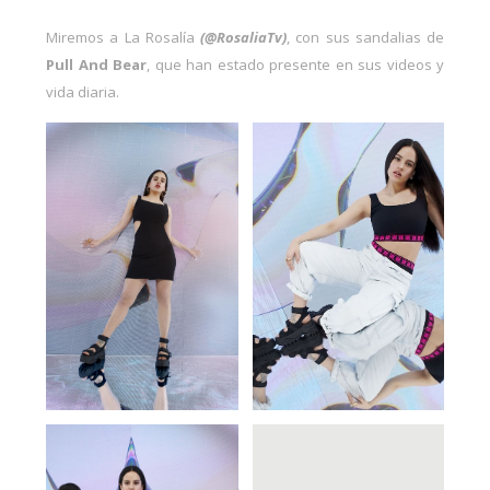
Miremos a La Rosalía
(@RosaliaTv)
, con sus sandalias de
Pull And Bear
, que han estado presente en sus videos y
vida diaria.