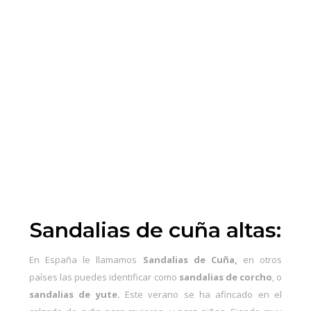
Sandalias de cuña altas:
En España le llamamos
Sandalias de Cuña,
en otros
países las puedes identificar como
sandalias de corcho
, o
sandalias de yute.
Este verano se ha afincado en el