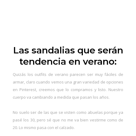
Las sandalias que serán
tendencia en verano:
Quizás
los outfits de verano
parecen ser muy fáciles de
armar, claro cuando vemos una gran variedad de opciones
en Pinterest, creemos que lo compramos y listo. Nuestro
cuerpo va cambiando a medida que pasan los años.
No suelo ser de las que se visten como abuelas porque ya
pasé los 30, pero sé que no me va bien vestirme como de
20. Lo mismo pasa con el calzado.