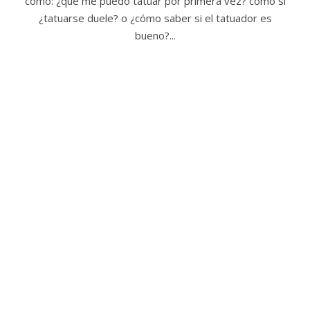
como: ¿qué me puedo tatuar por primera vez? como si
¿tatuarse duele? o ¿cómo saber si el tatuador es
bueno?...