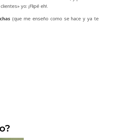
lientes» yo: ¡Flipé eh!.
chas
(que me enseño como se hace y ya te
o?