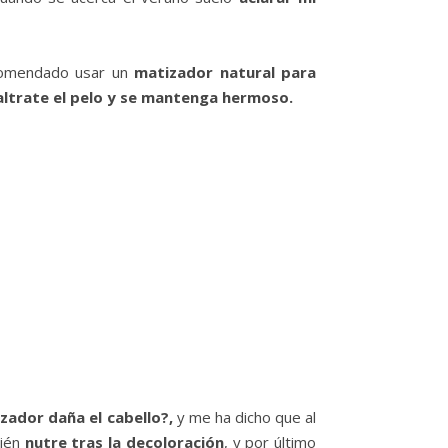
ecomendado usar un
matizador natural para
altrate el pelo y se mantenga hermoso.
ador daña el cabello?,
y me ha dicho que al
bién
nutre tras la decoloración
, y por último