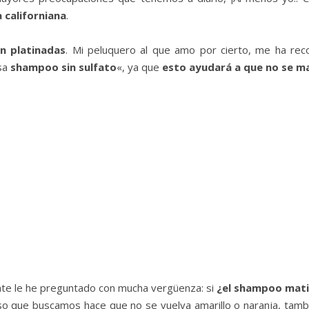
a californiana
.
n platinadas
. Mi peluquero al que amo por cierto, me ha r
usa
shampoo sin sulfato
«, ya que
esto ayudará a que no se m
ente le he preguntado con mucha vergüenza: si
¿el shampoo matiz
so que buscamos hace que no se vuelva amarillo o naranja, tam