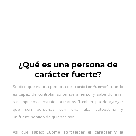
¿Qué es una persona de
carácter fuerte?
Se dice que es una persona de “
carácter fuerte
” cuando
es capaz de controlar su temperamento, y sabe dominar
sus impulsos e instintos primarios. Tambien puedo agregar
que son personas con una alta autoestima y
un fuerte sentido de quiénes son.
Así que sabes:
¿Cómo fortalecer el carácter y la