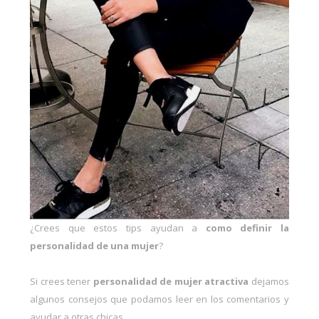
¿Crees que estos tips ayudan a
como definir la
personalidad de una mujer
?
Si crees tener
personalidad de mujer atractiva
dejamos
algunos consejos que podamos leer en los comentarios y
ayudar a otras chicas.