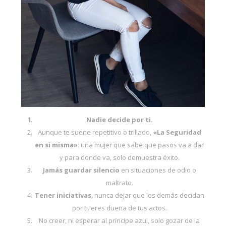
Nadie decide por ti.
Aunque te suene repetitivo o trillado,
«La Seguridad
en si misma»
: una mujer que sabe que pasos va a dar
y para donde va, solo demuestra éxito.
Jamás guardar silencio
en situaciones de odio o
maltrato.
Tener iniciativas
, nunca dejar que los demás decidan
por ti. eres dueña de tus actos.
No creer, ni esperar al príncipe azul, solo gozar de la