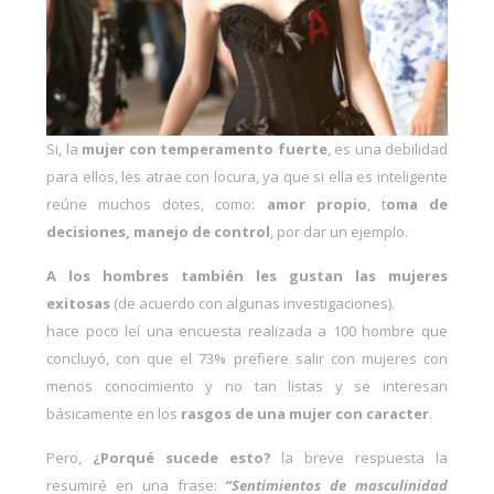
Si, la
mujer con temperamento fuerte
, es una debilidad
para ellos, les atrae con locura, ya que si ella es inteligente
reúne muchos dotes, como:
amor propio
, t
oma de
decisiones, manejo de control
, por dar un ejemplo.
A los hombres también les gustan las mujeres
exitosas
(de acuerdo con algunas investigaciones).
hace poco leí una encuesta realizada a 100 hombre que
concluyó, con que el 73% prefiere salir con mujeres con
menos conocimiento y no tan listas y se interesan
básicamente en los
rasgos de una mujer con caracter
.
Pero,
¿Porqué sucede esto?
la breve respuesta la
resumiré en una frase:
“Sentimientos de masculinidad