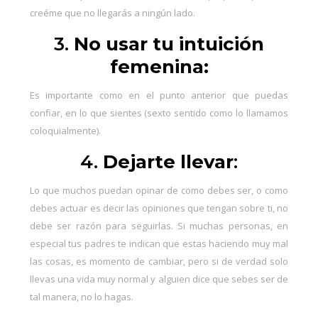
creéme que no llegarás a ningún lado.
3.
No usar tu intuición
femenina:
Es importante como en el punto anterior que puedas
confiar, en lo que sientes (sexto sentido como lo llamamos
coloquialmente).
4.
Dejarte llevar
:
Lo que muchos puedan opinar de como debes ser, o como
debes actuar es decir las opiniones que tengan sobre ti, no
debe ser razón para seguirlas. Si muchas personas, en
especial tus padres te indican que estas haciendo muy mal
las cosas, es momento de cambiar, pero si de verdad solo
llevas una vida muy normal y alguien dice que sebes ser de
tal manera, no lo hagas.