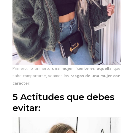
Primero, lo primero,
una mujer fuerte es aquella
que
sabe comportarse, veamos los
rasgos de una mujer con
carácter
:
5 Actitudes que debes
evitar: