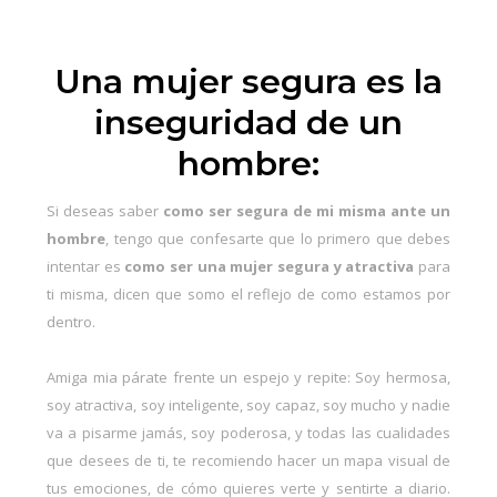
Una mujer segura es la
inseguridad de un
hombre:
Si deseas saber
como ser segura de mi misma ante un
hombre
, tengo que confesarte que lo primero que debes
intentar es
como ser una mujer segura y atractiva
para
ti misma, dicen que somo el reflejo de como estamos por
dentro.
Amiga mia párate frente un espejo y repite: Soy hermosa,
soy atractiva, soy inteligente, soy capaz, soy mucho y nadie
va a pisarme jamás, soy poderosa, y todas las cualidades
que desees de ti, te recomiendo hacer un
mapa visual
de
tus emociones, de cómo quieres verte y sentirte a diario.