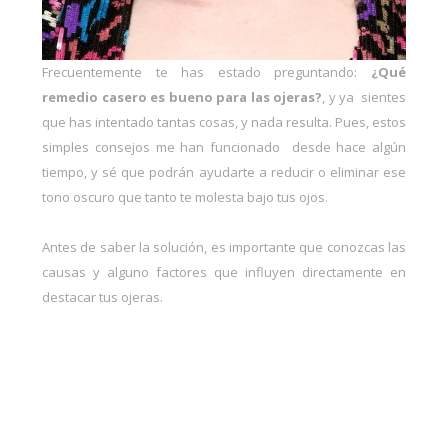
Frecuentemente te has estado preguntando:
¿Qué
remedio casero es bueno para las ojeras?
, y ya sientes
que has intentado tantas cosas, y nada resulta. Pues, estos
simples consejos me han funcionado desde hace algún
tiempo, y sé que podrán ayudarte a reducir o eliminar ese
tono oscuro que tanto te molesta bajo tus ojos.
Antes de saber la solución, es importante que conozcas las
causas y alguno factores que influyen directamente en
destacar tus ojeras.