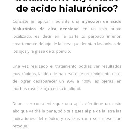
de acido hialurónico?
Consiste en aplicar mediante una
inyección de ácido
hialurónico de alta densidad
en un solo punto
localizado, es decir en la parte tu párpado inferior,
exactamente debajo de la linea que denotan las bolsas de
los ojos y la grasa de tu pómulo.
Una vez realizado el tratamiento podrás ver resultados
muy rápidos, la idea de hacerse este procedimiento es el
de lograr desaparecer un 95% a 100% las ojeras, en
muchos caso se logra en su totalidad.
Debes ser consciente que una aplicación tiene un costo
alto que valdrá la pena, sólo si sigues al pie de la letra las
indicaciones del médico, y realizas cada seis meses un
retoque.