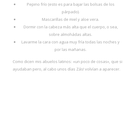
Pepino frío (esto es para bajar las bolsas de los
párpado).
Mascarillas de miel y aloe vera.
Dormir con la cabeza más alta que el cuerpo, o sea,
sobre almohádas altas.
Lavarme la cara con agua muy fría todas las noches y
por las mañanas.
Como dicen mis abuelos latinos: «un poco de cosas», que si
ayudaban pero, al cabo unos días Zás! volvían a aparecer.