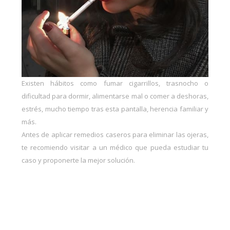
Existen hábitos como fumar cigarrillos, trasnocho o
dificultad para dormir, alimentarse mal o comer a deshoras,
estrés, mucho tiempo tras esta pantalla, herencia familiar y
más.
Antes de aplicar remedios caseros para eliminar las ojeras,
te recomiendo visitar a un médico que pueda estudiar tu
caso y proponerte la mejor solución.