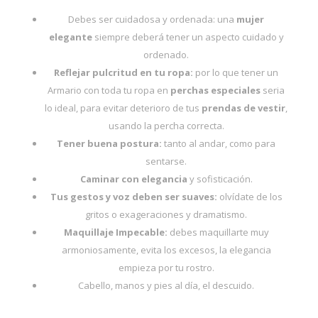
Debes ser cuidadosa y ordenada: una
mujer
elegante
siempre deberá tener un aspecto cuidado y
ordenado.
Reflejar pulcritud en tu ropa:
por lo que tener un
Armario con toda tu ropa en
perchas especiales
seria
lo ideal, para evitar deterioro de tus
prendas de vestir
,
usando la percha correcta.
Tener buena postura:
tanto al andar, como para
sentarse.
Caminar con
elegancia
y sofisticación.
Tus gestos y voz deben ser suaves:
olvídate de los
gritos o exageraciones y dramatismo.
Maquillaje Impecable:
debes maquillarte muy
armoniosamente, evita los excesos, la elegancia
empieza por tu rostro.
Cabello, manos y pies al día, el descuido.