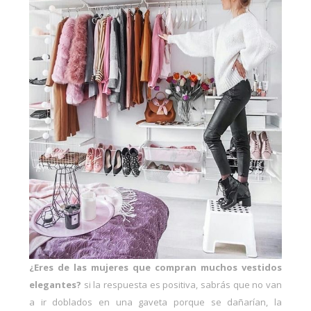
¿Eres de las mujeres que compran muchos vestidos
elegantes?
si la respuesta es positiva, sabrás que no van
a ir doblados en una gaveta porque se dañarían, la