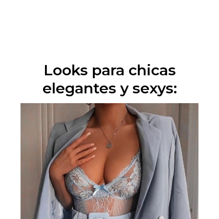
Looks para chicas
elegantes y sexys: