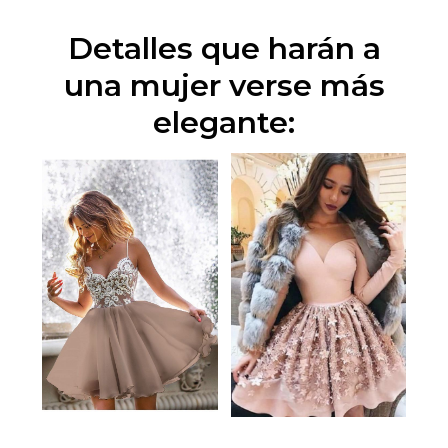
Detalles que harán a
una mujer verse más
elegante: