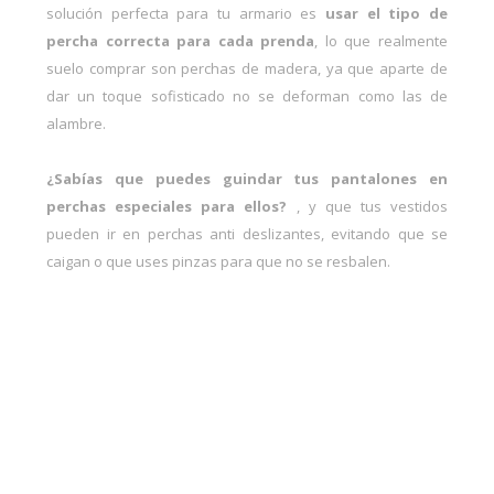
solución perfecta para tu armario es
usar el tipo de
percha correcta para cada prenda
, lo que realmente
suelo comprar son perchas de madera, ya que aparte de
dar un toque sofisticado no se deforman como las de
alambre.
¿Sabías que puedes guindar tus pantalones en
perchas especiales para ellos?
, y que tus vestidos
pueden ir en perchas anti deslizantes, evitando que se
caigan o que uses pinzas para que no se resbalen.