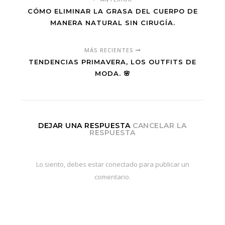
CÓMO ELIMINAR LA GRASA DEL CUERPO DE
MANERA NATURAL SIN CIRUGÍA.
MÁS RECIENTES
TENDENCIAS PRIMAVERA, LOS OUTFITS DE
MODA. 🌸
DEJAR UNA RESPUESTA
CANCELAR LA
RESPUESTA
Lo siento, debes estar
conectado
para publicar un
comentario.