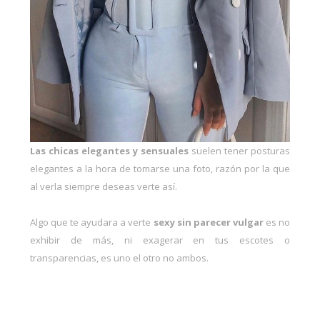
Las chicas elegantes y sensuales
suelen tener posturas
elegantes a la hora de tomarse una foto, razón por la que
al verla siempre deseas verte así.
Algo que te ayudara a verte
sexy sin parecer vulgar
es no
exhibir de más, ni exagerar en tus escotes o
transparencias, es uno el otro no ambos.