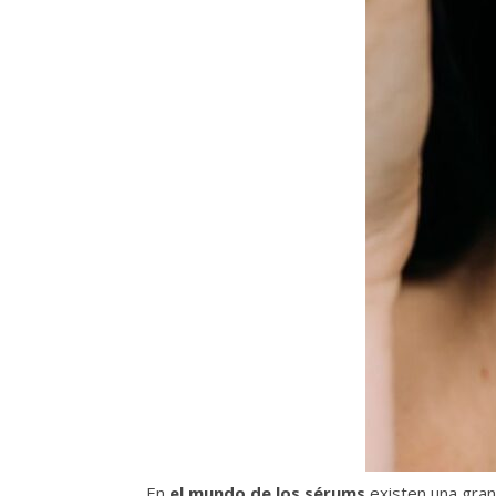
En
el mundo de los sérums
existen una gran 