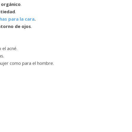
 orgánico
.
ntiedad
.
as para la cara
.
torno de ojos
.
el acné.
as.
mujer como para el hombre.