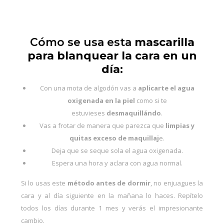
Cómo se usa esta
mascarilla
para blanquear la cara en un
día
:
Con una mota de algodón vas a
aplicarte el agua
oxigenada en la piel
como si te
estuvieses
desmaquillándo
.
Vas a frotar de manera que parezca que
limpias y
quitas exceso de maquillaj
e.
Deja que se seque sola el agua oxigenada.
Espera una hora y aclara con agua normal.
Si lo usas este
método antes de dormir
, no enjuagues la
cara y al día siguiente en la mañana lo haces. Repítelo
todos los días durante 1 mes y verás el impresionante
cambio.