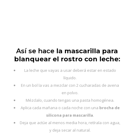
Así se hace
la mascarilla para
blanquear el rostro con leche
:
La leche que vayas a usar deberá estar en estado
líquido.
En un bol la vas a mezclar con 2 cucharadas de avena
en polvo.
Mézclalo, cuando tengas una pasta homogénea.
Aplica cada mañana o cada noche con una
brocha de
silicona para mascarilla
.
Deja que actúe al menos media hora, retírala con agua,
y deja secar al natural.