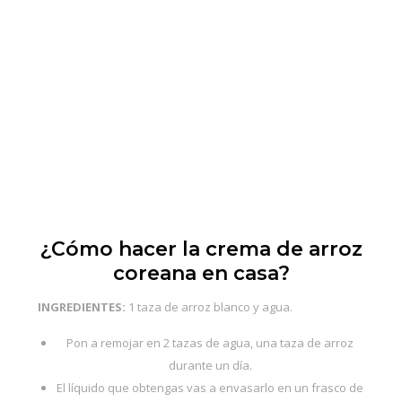
¿Cómo hacer la crema de arroz
coreana en casa?
INGREDIENTES:
1 taza de arroz blanco y agua.
Pon a remojar en 2 tazas de agua, una taza de arroz
durante un día.
El líquido que obtengas vas a envasarlo en un frasco de