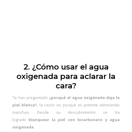
2. ¿Cómo usar el agua
oxigenada para aclarar la
cara?
Te has preguntado
¿porqué el agua oxigenada deja la
piel blanca?
, la razón es porque es potente eliminando
manchas. Desde su descubrimiento se ha
logrado
blanquear la piel con bicarbonato y agua
oxigenada
.