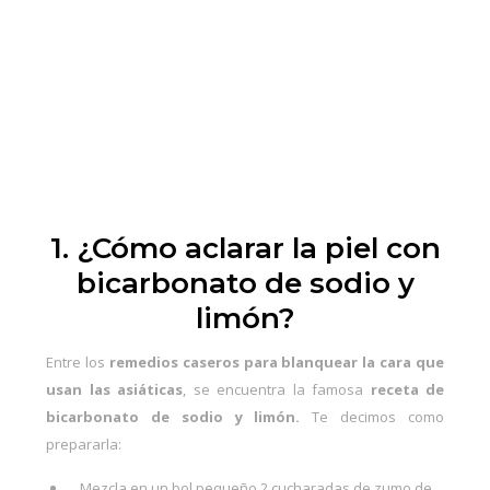
1. ¿Cómo aclarar la piel con
bicarbonato de sodio y
limón?
Entre los
remedios caseros para blanquear la cara
que
usan las asiáticas
, se encuentra la famosa
receta de
bicarbonato de sodio y limón.
Te decimos como
prepararla:
Mezcla en un bol pequeño 2 cucharadas de zumo de