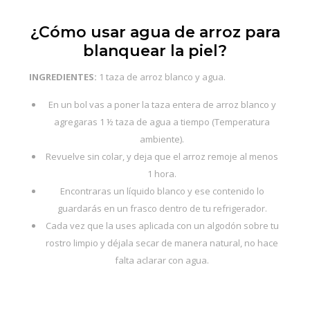
¿Cómo usar agua de arroz para
blanquear la piel?
INGREDIENTES:
1 taza de arroz blanco y agua.
En un bol vas a poner la taza entera de arroz blanco y
agregaras 1 ½ taza de agua a tiempo (Temperatura
ambiente).
Revuelve sin colar, y deja que el arroz remoje al menos
1 hora.
Encontraras un líquido blanco y ese contenido lo
guardarás en un frasco dentro de tu refrigerador.
Cada vez que la uses aplicada con un algodón sobre tu
rostro limpio y déjala secar de manera natural, no hace
falta aclarar con agua.