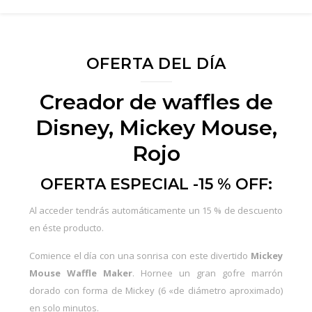
OFERTA DEL DÍA
Creador de waffles de
Disney, Mickey Mouse,
Rojo
OFERTA ESPECIAL -15 % OFF:
Al acceder tendrás automáticamente un 15 % de descuento
en éste producto.
Comience el día con una sonrisa con este divertido
Mickey
Mouse Waffle Maker
. Hornee un gran gofre marrón
dorado con forma de Mickey (6 «de diámetro aproximado)
en solo minutos.