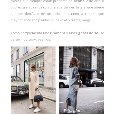
clásico que siempre están presente en
otoño
, este año lo
cool está en usarlos con una abertura en la tela, que puede
ser por detrás o de un lado, en cuanto a colores son
mayormente son pálidos, nude (piel o crema) beige,
Como complemento una
riñonera
y unas
gafas de sol
se
verán muy guay, veamos: