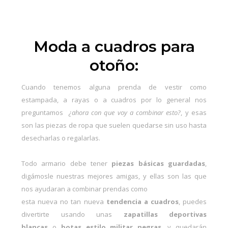
Moda a cuadros para
otoño:
Cuando tenemos alguna prenda de vestir como
estampada, a rayas o a cuadros por lo general nos
preguntamos
¿ahora con que voy a combinar esto?
, y esas
son las piezas de ropa que suelen quedarse sin uso hasta
desecharlas o regalarlas.
Todo armario debe tener
piezas básicas guardadas
,
digámosle nuestras mejores amigas, y ellas son las que
nos ayudaran a combinar prendas como
esta nueva no tan nueva
tendencia a cuadros
, puedes
divertirte usando unas
zapatillas deportivas
blancas
o
botas estilo militar negras
, y quedarán