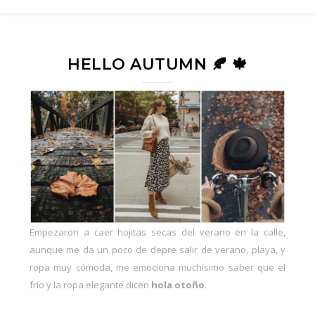
HELLO AUTUMN 🍂 🍁
Empezaron a caer hojitas secas del verano en la calle,
aunque me da un poco de depre salir de
verano
, playa, y
ropa
muy cómoda
, me emociona muchísimo saber que el
frío y la ropa elegante dicen
hola otoño
.