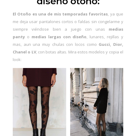
diseño otoño:
El Otoño es una de mis temporadas favoritas
, ya que
me deja usar
pantalones cortos
o faldas sin congelarme y
siempre viéndose bien a juego con unas
medias
panty
o
medias largas con diseño
, lunares, rejillas y
mas, aun una muy chulas con locos como
Gucci, Dior,
Chanel o LV
,
con botas altas
. Mira estos modelos y copia el
look: