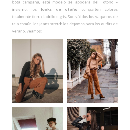
bota campana, esté modelo se apodera del
otoño –
invierno
, los
looks de otoño
comparten colores
totalmente tierra, ladrillo o gris. Son válidos los
vaqueros de
tela común,
los jeans stretch los dejamos para los
outfits de
verano.
veamos: