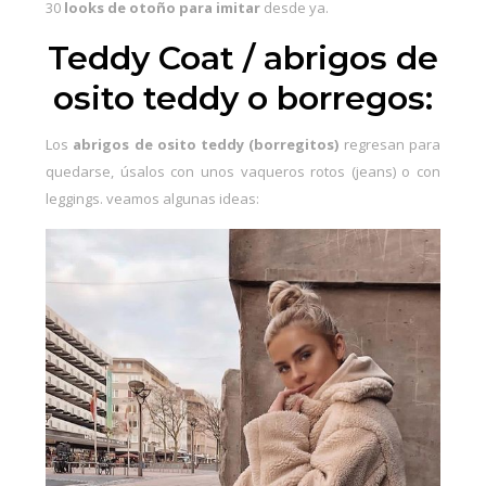
30
looks de otoño para imitar
desde ya.
Teddy Coat / abrigos de
osito teddy o borregos:
Los
abrigos de osito teddy (borregitos)
regresan para
quedarse, úsalos con unos
vaqueros rotos (jeans)
o con
leggings. veamos algunas ideas: