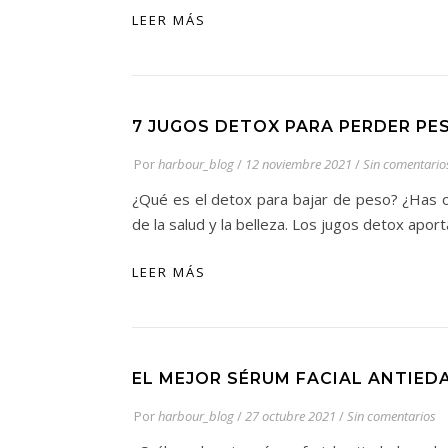
LEER MÁS
7 JUGOS DETOX PARA PERDER PES
Por
harbour_blog
/
12 noviembre 2021
/
Sin comentario
¿Qué es el detox para bajar de peso? ¿Has o
de la salud y la belleza. Los jugos detox apo
LEER MÁS
EL MEJOR SÉRUM FACIAL ANTIED
Por
harbour_blog
/
27 octubre 2021
/
Sin comentarios