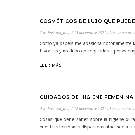
COSMÉTICOS DE LUJO QUE PUEDE
Por
harbour_blog
/
13 noviembre 2021
/
Sin comentario
Como ya sabéis me apasiona notoriamente la
favoritas y no dudo en adquirirlos a penas em
LEER MÁS
CUIDADOS DE HIGIENE FEMENINA
Por
harbour_blog
/
12 noviembre 2021
/
Sin comentario
Cosas que debe saber sobre la higiene durant
nuestras hormonas disparadas atacando a cua