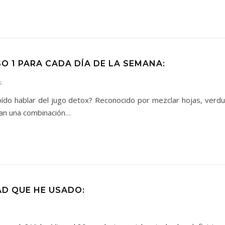
O 1 PARA CADA DÍA DE LA SEMANA:
s
ído hablar del jugo detox? Reconocido por mezclar hojas, verdur
rtan una combinación…
AD QUE HE USADO: