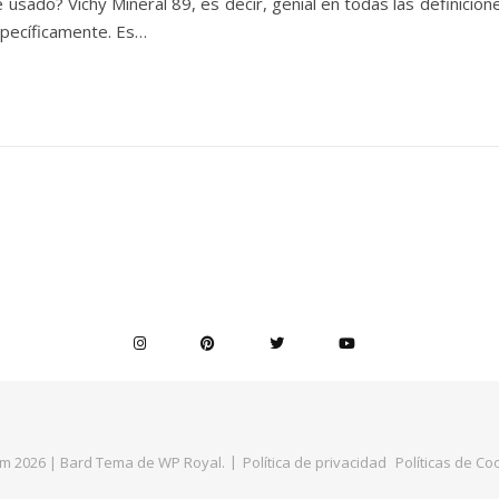
 usado? Vichy Mineral 89, es decir, genial en todas las definicion
specíficamente. Es…
m 2026 |
Bard Tema de
WP Royal
.
Política de privacidad
Políticas de Co