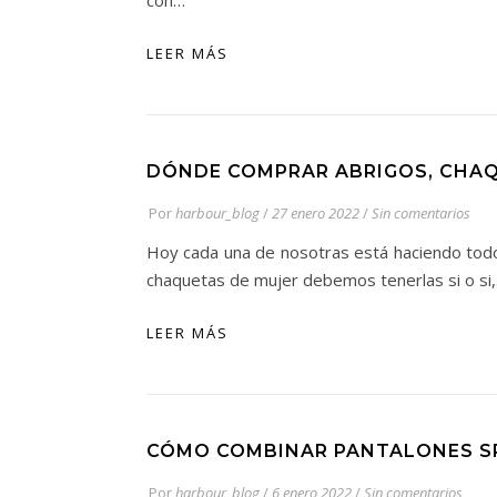
con…
LEER MÁS
DÓNDE COMPRAR ABRIGOS, CHAQ
Por
harbour_blog
/
27 enero 2022
/
Sin comentarios
Hoy cada una de nosotras está haciendo todo 
chaquetas de mujer debemos tenerlas si o si
LEER MÁS
CÓMO COMBINAR PANTALONES SP
Por
harbour_blog
/
6 enero 2022
/
Sin comentarios