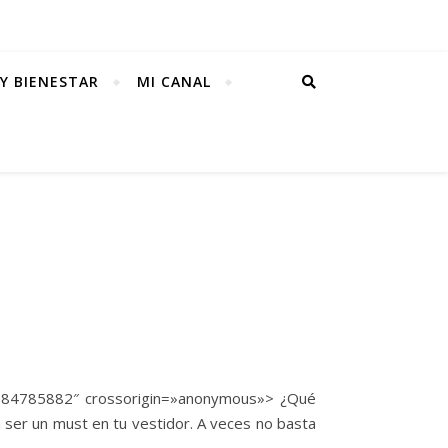
Y BIENESTAR
MI CANAL
21384785882″ crossorigin=»anonymous»> ¿Qué
n ser un must en tu vestidor. A veces no basta