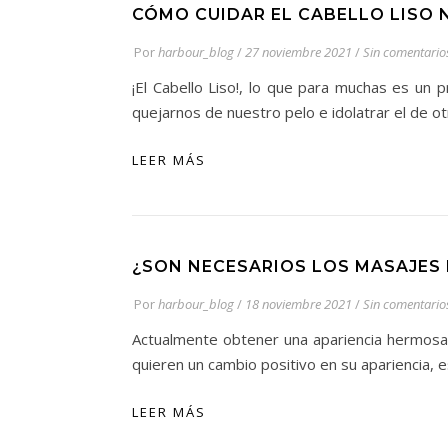
CÓMO CUIDAR EL CABELLO LISO 
Por
harbour_blog
/
27 noviembre 2021
/
Sin comentario
¡El Cabello Liso!, lo que para muchas es un
quejarnos de nuestro pelo e idolatrar el de ot
LEER MÁS
¿SON NECESARIOS LOS MASAJES 
Por
harbour_blog
/
18 noviembre 2021
/
Sin comentario
Actualmente obtener una apariencia hermosa 
quieren un cambio positivo en su apariencia,
LEER MÁS