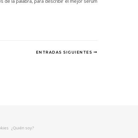
es de la palabra, para describir el mejor sérum
ENTRADAS SIGUIENTES
okies
¿Quién soy?