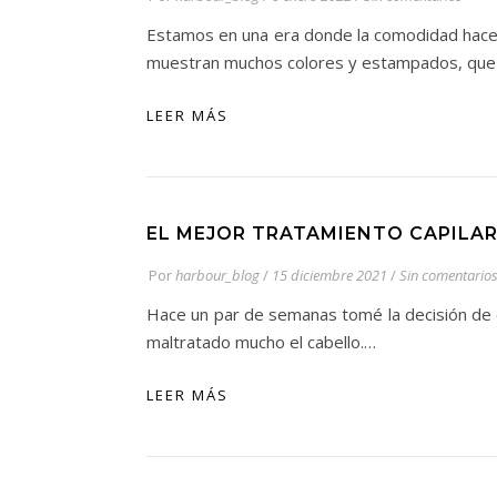
Estamos en una era donde la comodidad hace 
muestran muchos colores y estampados, que 
LEER MÁS
EL MEJOR TRATAMIENTO CAPILAR
Por
harbour_blog
/
15 diciembre 2021
/
Sin comentario
Hace un par de semanas tomé la decisión de c
maltratado mucho el cabello.…
LEER MÁS