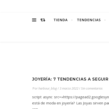
TIENDA
TENDENCIAS
JOYERÍA: 7 TENDENCIAS A SEGUIR
Por
harbour_blog
/
3 marzo 2022
/
Sin comentarios
script async src=»https://pagead2.googles
está de moda en joyería? Las Joyas sirven par